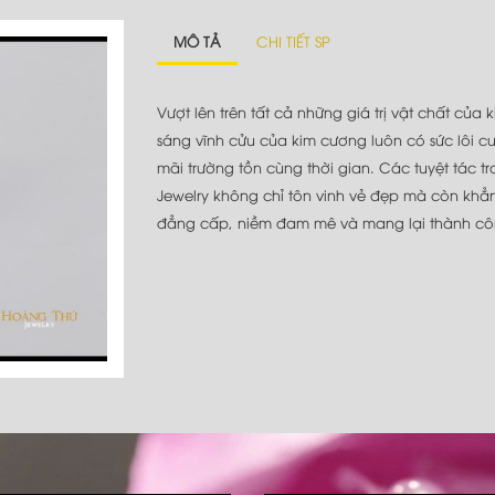
MÔ TẢ
CHI TIẾT SP
Vượt lên trên tất cả những giá trị vật chất của 
sáng vĩnh cửu của kim cương luôn có sức lôi c
mãi trường tồn cùng thời gian. Các tuyệt tác 
Jewelry không chỉ tôn vinh vẻ đẹp mà còn khẳ
đẳng cấp, niềm đam mê và mang lại thành cô