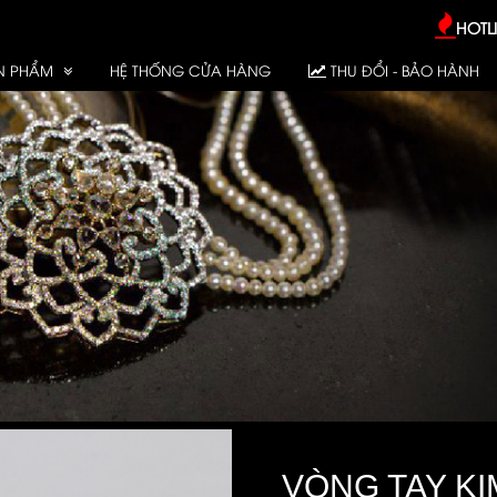
HOTLI
N PHẨM
HỆ THỐNG CỬA HÀNG
THU ĐỔI - BẢO HÀNH
VÒNG TAY K