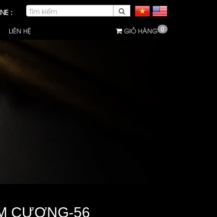
NE :
0
LIÊN HỆ
GIỎ HÀNG
IM CƯƠNG-56