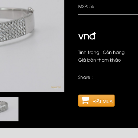
MSP: 56
vnđ
Tình trạng : Còn hàng
Giá bán tham khảo
Share :
ĐẶT MUA