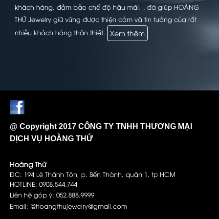
chất lượng& hàm lượng vàng cho đến những mối hàn nhỏ
nhất mà mắt thường gần như không thấy được để mang
đến cho quý khách hàng món trang sức chất lượng cao
cấp nhất. Xuất hiện trên thị trường từ nhiều năm, cùng với
bề dày kinh nghiệm, sự nỗ lực hết mình trong việc sáng tạo
và hoàn thiện sản phẩm, quảng bá thương hiệu, phục vụ
khách hàng, đảm bảo chế độ hậu mãi… đã giúp HOÀNG
THỨ Jewelry giữ vững được thiện cảm và tin tưởng của rất
nhiều khách hàng thân thiết.
Xem thêm
@ Copyright 2017 CÔNG TY TNHH THƯƠNG MẠI
DỊCH VỤ HOÀNG THỨ