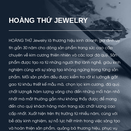
HOÀNG THỨ JEWELRY
HOÀNG THỨ Jewelry là thương hiệu kinh doanh gia đình uy
tín gần 30 năm cho dòng sản phẩm trang sức cao cấp
chuyên về kim cương thiên nhiên và các loại đá quý. Sản
phẩm được tạo ra từ những người thợ lành nghề, giàu kinh
nghiệm cùng với sự sáng tạo không ngừng trong từng sản
phẩm. Mỗi sản phẩm đều được kiểm tra rất kĩ lưỡng& gắt
gao từ khâu thiết kế mẫu mã, chọn lọc kim cương, đá quý,